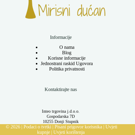
Informacije
O nama
Blog
Korisne informacije
Jednostrani raskid Ugovora
Politika privatnosti
Kontaktirajte nas
Inteo trgovina j.d.o.o.
Gospodarska 7D
10255 Donji Stupnik
© 2026 |
Podaci o tvrtki
|
Pisani prigovor korisnika
|
Uvjeti
kupnje
|
Uvjeti korištenja