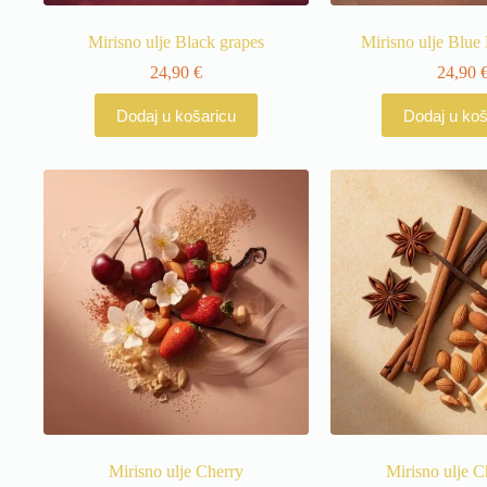
Mirisno ulje Black grapes
Mirisno ulje Blue
24,90
€
24,90
Dodaj u košaricu
Dodaj u koš
Mirisno ulje Cherry
Mirisno ulje C