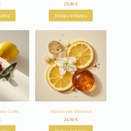
€
19,90
€
aricu
Dodaj u košaricu
ious Crafts
Mirisno ulje Diamond
€
24,90
€