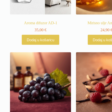
Aroma difuzor AD-1
Mirisno ulje A
35,00
€
24,90
Dodaj u košaricu
Dodaj u koš