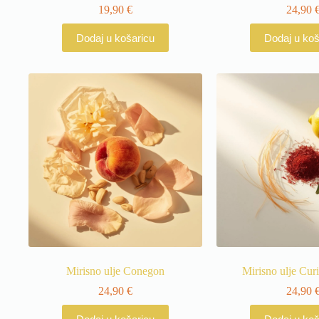
19,90
€
24,90
Dodaj u košaricu
Dodaj u koš
Mirisno ulje Conegon
Mirisno ulje Cur
24,90
€
24,90