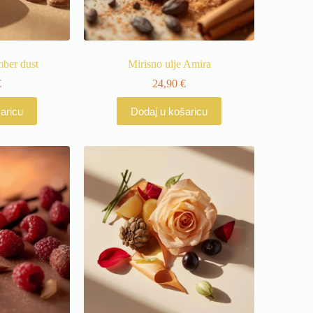
mber dust
Mirisno ulje Amira
€
24,90
€
aricu
Dodaj u košaricu