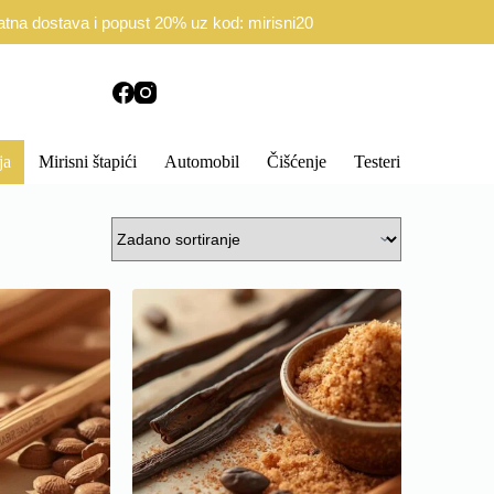
d Ugovora
Politika privatnosti
atna dostava i popust 20% uz kod: mirisni20
ja
Mirisni štapići
Automobil
Čišćenje
Testeri