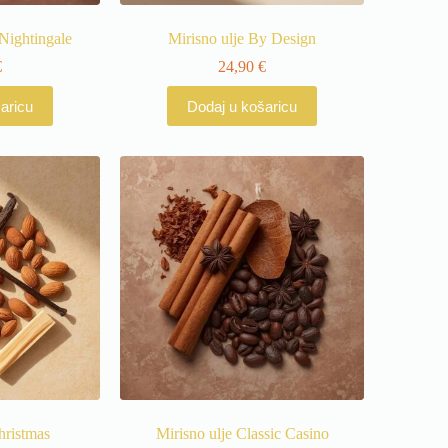
 Nightingale
Mirisno ulje By Design
€
24,90
€
aricu
Dodaj u košaricu
hristmas
Mirisno ulje Classic Casino