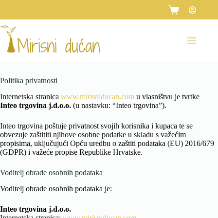
Preskoči
na
Košarica
sadržaj
Politika privatnosti
Internetska stranica
www.mirisniducan.com
u vlasništvu je tvrtke
Inteo trgovina j.d.o.o.
(u nastavku: “Inteo trgovina”).
Inteo trgovina poštuje privatnost svojih korisnika i kupaca te se
obvezuje zaštititi njihove osobne podatke u skladu s važećim
propisima, uključujući Opću uredbu o zaštiti podataka (EU) 2016/679
(GDPR) i važeće propise Republike Hrvatske.
Voditelj obrade osobnih podataka
Voditelj obrade osobnih podataka je:
Inteo trgovina j.d.o.o.
Internetska stranica:
www.mirisniducan.com