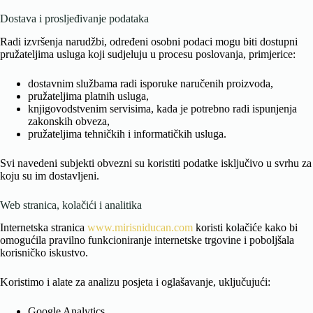
Dostava i prosljeđivanje podataka
Radi izvršenja narudžbi, određeni osobni podaci mogu biti dostupni
pružateljima usluga koji sudjeluju u procesu poslovanja, primjerice:
dostavnim službama radi isporuke naručenih proizvoda,
pružateljima platnih usluga,
knjigovodstvenim servisima, kada je potrebno radi ispunjenja
zakonskih obveza,
pružateljima tehničkih i informatičkih usluga.
Svi navedeni subjekti obvezni su koristiti podatke isključivo u svrhu za
koju su im dostavljeni.
Web stranica, kolačići i analitika
Internetska stranica
www.mirisniducan.com
koristi kolačiće kako bi
omogućila pravilno funkcioniranje internetske trgovine i poboljšala
korisničko iskustvo.
Koristimo i alate za analizu posjeta i oglašavanje, uključujući:
Google Analytics,