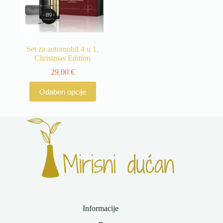
stranici
stranici
proizvoda
proizvoda
Set za automobil 4 u 1,
Christmas Edition
29,00
€
Ovaj
Odaberi opcije
proizvod
ima
više
varijanti.
Opcije
se
mogu
odabrati
na
stranici
proizvoda
Informacije