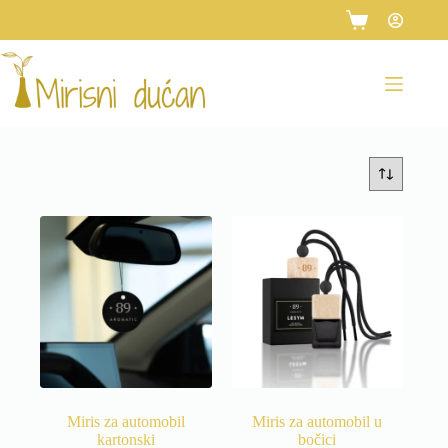
Preskoči
na
Košarica
sadržaj
Miris za automobil
Miris za automobil u
kartonski
bočici