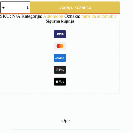
Set
Dodaj u košaricu
za
automobil
SKU:
N/A
Kategorija:
Automobil
Oznaka:
miris za automobil
4
Sigurna kupnja
u
1,
Christmas
Edition
količina
Opis