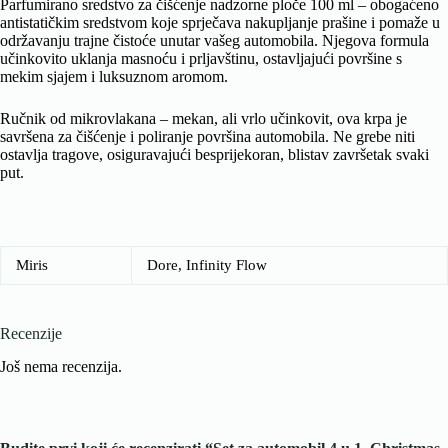
Parfumirano sredstvo za čišćenje nadzorne ploče 100 ml – obogaćeno
antistatičkim sredstvom koje sprječava nakupljanje prašine i pomaže u
održavanju trajne čistoće unutar vašeg automobila. Njegova formula
učinkovito uklanja masnoću i prljavštinu, ostavljajući površine s
mekim sjajem i luksuznom aromom.
Ručnik od mikrovlakana – mekan, ali vrlo učinkovit, ova krpa je
savršena za čišćenje i poliranje površina automobila. Ne grebe niti
ostavlja tragove, osiguravajući besprijekoran, blistav završetak svaki
put.
Miris
Dore, Infinity Flow
Recenzije
Još nema recenzija.