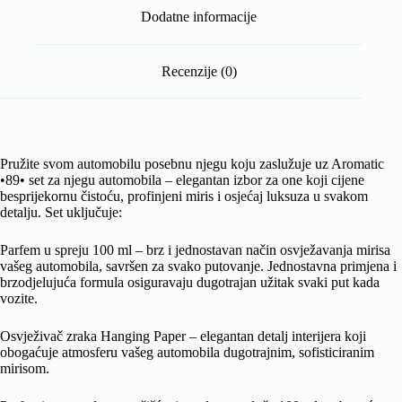
Dodatne informacije
Recenzije (0)
Pružite svom automobilu posebnu njegu koju zaslužuje uz Aromatic
•89• set za njegu automobila – elegantan izbor za one koji cijene
besprijekornu čistoću, profinjeni miris i osjećaj luksuza u svakom
detalju. Set uključuje:
Parfem u spreju 100 ml – brz i jednostavan način osvježavanja mirisa
vašeg automobila, savršen za svako putovanje. Jednostavna primjena i
brzodjelujuća formula osiguravaju dugotrajan užitak svaki put kada
vozite.
Osvježivač zraka Hanging Paper – elegantan detalj interijera koji
obogaćuje atmosferu vašeg automobila dugotrajnim, sofisticiranim
mirisom.