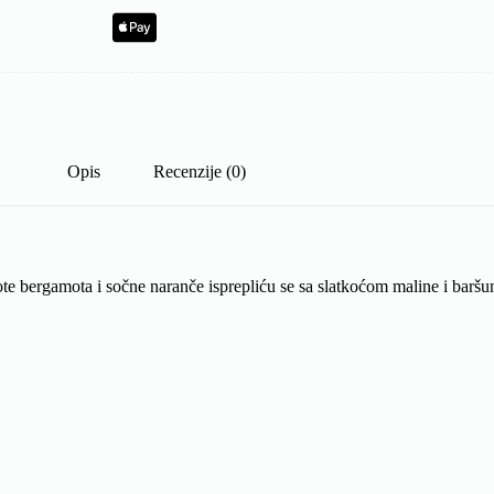
Opis
Recenzije (0)
 note bergamota i sočne naranče isprepliću se sa slatkoćom maline i barš