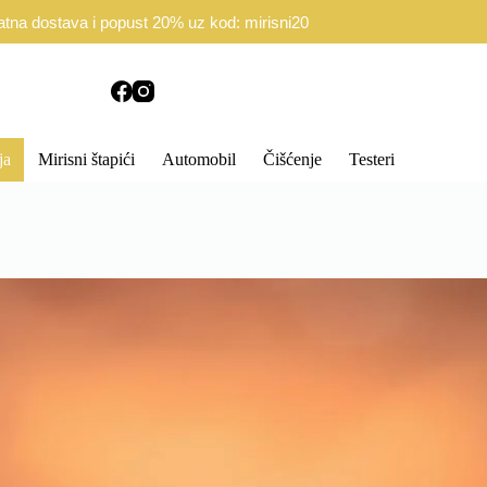
d Ugovora
Politika privatnosti
atna dostava i popust 20% uz kod: mirisni20
ja
Mirisni štapići
Automobil
Čišćenje
Testeri