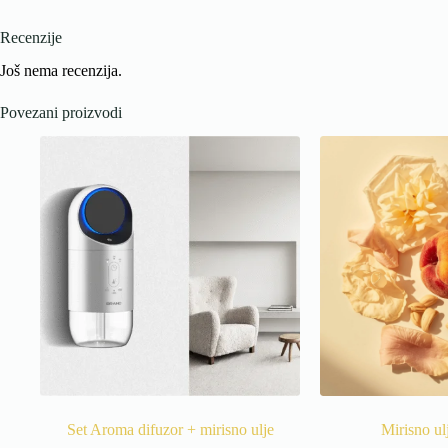
Recenzije
Još nema recenzija.
Povezani proizvodi
Set Aroma difuzor + mirisno ulje
Mirisno u