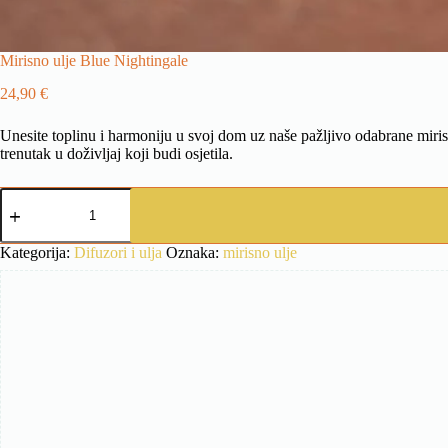
Mirisno ulje Blue Nightingale
24,90
€
Unesite toplinu i harmoniju u svoj dom uz naše pažljivo odabrane miris
trenutak u doživljaj koji budi osjetila.
Mirisno
ulje
Blue
Nightingale
Kategorija:
Difuzori i ulja
Oznaka:
mirisno ulje
količina