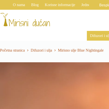
Preskoči
O nama
Blog
Korisne informacije
Jednostrani raski
Bespl
na
sadržaj
Difuzori i ul
Početna stranica
Difuzori i ulja
Mirisno ulje Blue Nightingale