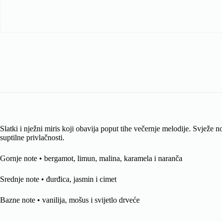
Slatki i nježni miris koji obavija poput tihe večernje melodije. Svježe
suptilne privlačnosti.
Gornje note • bergamot, limun, malina, karamela i naranča
Srednje note • đurđica, jasmin i cimet
Bazne note • vanilija, mošus i svijetlo drveće