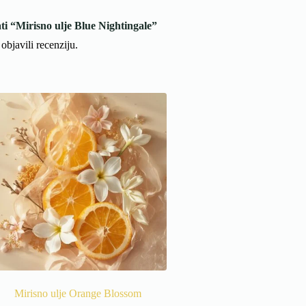
ati “Mirisno ulje Blue Nightingale”
objavili recenziju.
Mirisno ulje Orange Blossom