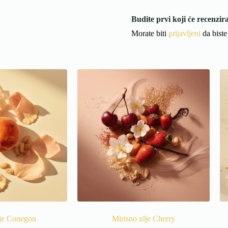
Budite prvi koji će recenzir
Morate biti
prijavljeni
da biste 
lje Conegon
Mirisno ulje Cherry