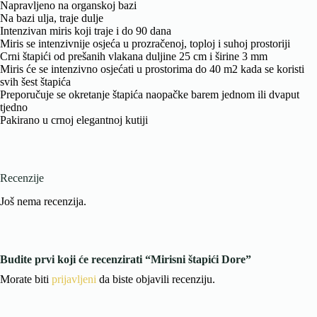
Napravljeno na organskoj bazi
Na bazi ulja, traje dulje
Intenzivan miris koji traje i do 90 dana
Miris se intenzivnije osjeća u prozračenoj, toploj i suhoj prostoriji
Crni štapići od prešanih vlakana duljine 25 cm i širine 3 mm
Miris će se intenzivno osjećati u prostorima do 40 m2 kada se koristi
svih šest štapića
Preporučuje se okretanje štapića naopačke barem jednom ili dvaput
tjedno
Pakirano u crnoj elegantnoj kutiji
Recenzije
Još nema recenzija.
Budite prvi koji će recenzirati “Mirisni štapići Dore”
Morate biti
prijavljeni
da biste objavili recenziju.