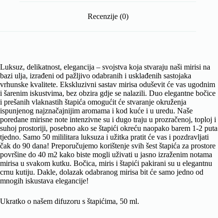
Recenzije (0)
Luksuz, delikatnost, elegancija – svojstva koja stvaraju naši mirisi na
bazi ulja, izrađeni od pažljivo odabranih i usklađenih sastojaka
vrhunske kvalitete. Ekskluzivni sastav mirisa oduševit će vas ugodnim
i šarenim iskustvima, bez obzira gdje se nalazili. Duo elegantne bočice
i prešanih vlaknastih štapića omogućit će stvaranje okruženja
ispunjenog najznačajnijim aromama i kod kuće i u uredu. Naše
poredane mirisne note intenzivne su i dugo traju u prozračenoj, toploj i
suhoj prostoriji, posebno ako se štapići okreću naopako barem 1-2 puta
tjedno. Samo 50 mililitara luksuza i užitka pratit će vas i pozdravljati
čak do 90 dana! Preporučujemo korištenje svih šest štapića za prostore
površine do 40 m2 kako biste mogli uživati ​​u jasno izraženim notama
mirisa u svakom kutku. Bočica, miris i štapići pakirani su u elegantnu
crnu kutiju. Dakle, dolazak odabranog mirisa bit će samo jedno od
mnogih iskustava elegancije!
Ukratko o našem difuzoru s štapićima, 50 ml.