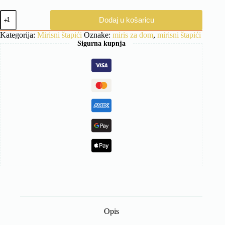
Mirisni
Dodaj u košaricu
štapići
Dore
Kategorija:
Mirisni štapići
Oznake:
miris za dom
,
mirisni štapići
količina
Sigurna kupnja
Opis