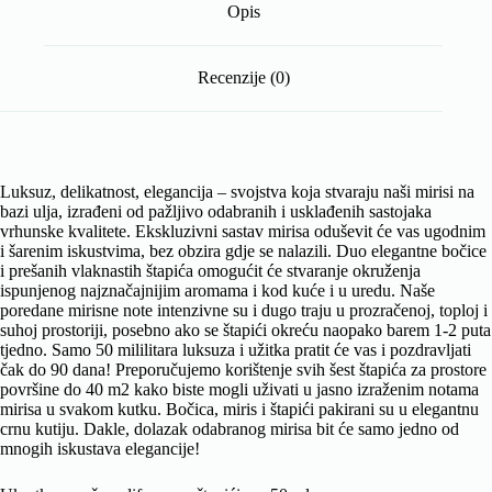
Opis
Recenzije (0)
Luksuz, delikatnost, elegancija – svojstva koja stvaraju naši mirisi na
bazi ulja, izrađeni od pažljivo odabranih i usklađenih sastojaka
vrhunske kvalitete. Ekskluzivni sastav mirisa oduševit će vas ugodnim
i šarenim iskustvima, bez obzira gdje se nalazili. Duo elegantne bočice
i prešanih vlaknastih štapića omogućit će stvaranje okruženja
ispunjenog najznačajnijim aromama i kod kuće i u uredu. Naše
poredane mirisne note intenzivne su i dugo traju u prozračenoj, toploj i
suhoj prostoriji, posebno ako se štapići okreću naopako barem 1-2 puta
tjedno. Samo 50 mililitara luksuza i užitka pratit će vas i pozdravljati
čak do 90 dana! Preporučujemo korištenje svih šest štapića za prostore
površine do 40 m2 kako biste mogli uživati ​​u jasno izraženim notama
mirisa u svakom kutku. Bočica, miris i štapići pakirani su u elegantnu
crnu kutiju. Dakle, dolazak odabranog mirisa bit će samo jedno od
mnogih iskustava elegancije!