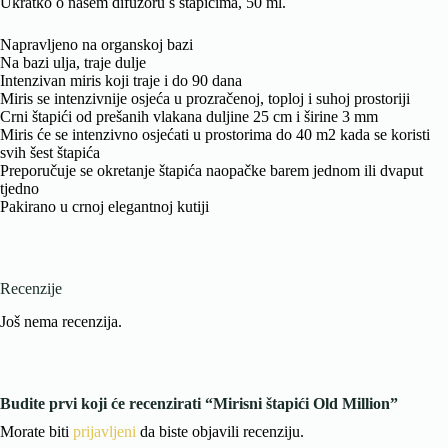
Ukratko o našem difuzoru s štapićima, 50 ml.
Napravljeno na organskoj bazi
Na bazi ulja, traje dulje
Intenzivan miris koji traje i do 90 dana
Miris se intenzivnije osjeća u prozračenoj, toploj i suhoj prostoriji
Crni štapići od prešanih vlakana duljine 25 cm i širine 3 mm
Miris će se intenzivno osjećati u prostorima do 40 m2 kada se koristi
svih šest štapića
Preporučuje se okretanje štapića naopačke barem jednom ili dvaput
tjedno
Pakirano u crnoj elegantnoj kutiji
Recenzije
Još nema recenzija.
Budite prvi koji će recenzirati “Mirisni štapići Old Million”
Morate biti
prijavljeni
da biste objavili recenziju.