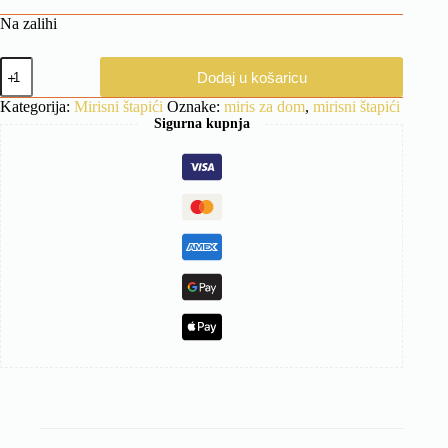
Na zalihi
Mirisni
Dodaj u košaricu
štapići
Old
Kategorija:
Mirisni štapići
Oznake:
miris za dom
,
mirisni štapići
Million
Sigurna kupnja
količina