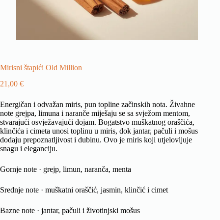
Mirisni štapići Old Million
21,00
€
Energičan i odvažan miris, pun topline začinskih nota. Živahne
note grejpa, limuna i naranče miješaju se sa svježom mentom,
stvarajući osvježavajući dojam. Bogatstvo muškatnog oraščića,
klinčića i cimeta unosi toplinu u miris, dok jantar, pačuli i mošus
dodaju prepoznatljivost i dubinu. Ovo je miris koji utjelovljuje
snagu i eleganciju.
Gornje note · grejp, limun, naranča, menta
Srednje note · muškatni oraščić, jasmin, klinčić i cimet
Bazne note · jantar, pačuli i životinjski mošus