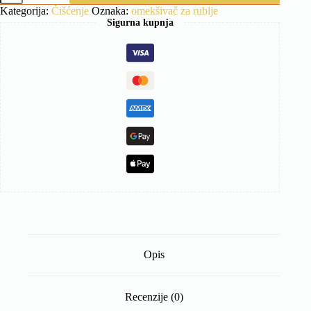
rublje
Kategorija:
Čišćenje
Oznaka:
omekšivač za rublje
količina
Sigurna kupnja
Opis
Recenzije (0)