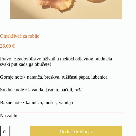
Omekšivač za rublje
26,00
€
Pravo je zadovoljstvo uživati ​​u mekoći odjevnog predmeta
svaki put kada ga obučete!
Gornje note • naranča, breskva, ružičasti papar, lubenica
Srednje note • lavanda, jasmin, pačuli, ruža
Bazne note • kamilica, mošus, vanilija
Na zalihi
Omekšivač
Dodaj u košaricu
za