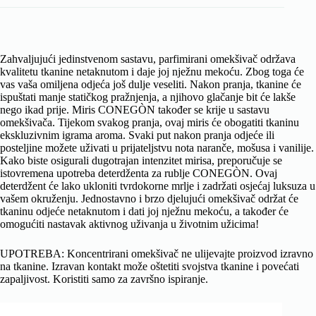
Zahvaljujući jedinstvenom sastavu, parfimirani omekšivač održava
kvalitetu tkanine netaknutom i daje joj nježnu mekoću. Zbog toga će
vas vaša omiljena odjeća još dulje veseliti. Nakon pranja, tkanine će
ispuštati manje statičkog pražnjenja, a njihovo glačanje bit će lakše
nego ikad prije. Miris CONEGÒN također se krije u sastavu
omekšivača. Tijekom svakog pranja, ovaj miris će obogatiti tkaninu
ekskluzivnim igrama aroma. Svaki put nakon pranja odjeće ili
posteljine možete uživati ​​u prijateljstvu nota naranče, mošusa i vanilije.
Kako biste osigurali dugotrajan intenzitet mirisa, preporučuje se
istovremena upotreba deterdženta za rublje CONEGÒN. Ovaj
deterdžent će lako ukloniti tvrdokorne mrlje i zadržati osjećaj luksuza u
vašem okruženju. Jednostavno i brzo djelujući omekšivač održat će
tkaninu odjeće netaknutom i dati joj nježnu mekoću, a također će
omogućiti nastavak aktivnog uživanja u životnim užicima!
UPOTREBA: Koncentrirani omekšivač ne ulijevajte proizvod izravno
na tkanine. Izravan kontakt može oštetiti svojstva tkanine i povećati
zapaljivost. Koristiti samo za završno ispiranje.