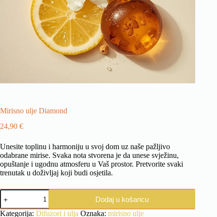
Mirisno ulje Diamond
24,90
€
Unesite toplinu i harmoniju u svoj dom uz naše pažljivo
odabrane mirise. Svaka nota stvorena je da unese svježinu,
opuštanje i ugodnu atmosferu u Vaš prostor. Pretvorite svaki
trenutak u doživljaj koji budi osjetila.
Mirisno
Dodaj u košaricu
ulje
Diamond
Kategorija:
Difuzori i ulja
Oznaka:
mirisno ulje