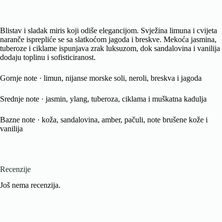
Blistav i sladak miris koji odiše elegancijom. Svježina limuna i cvijeta
naranče isprepliće se sa slatkoćom jagoda i breskve. Mekoća jasmina,
tuberoze i ciklame ispunjava zrak luksuzom, dok sandalovina i vanilija
dodaju toplinu i sofisticiranost.
Gornje note · limun, nijanse morske soli, neroli, breskva i jagoda
Srednje note · jasmin, ylang, tuberoza, ciklama i muškatna kadulja
Bazne note · koža, sandalovina, amber, pačuli, note brušene kože i
vanilija
Recenzije
Još nema recenzija.