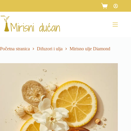
Preskoči
na
Košarica
sadržaj
Početna stranica
Difuzori i ulja
Mirisno ulje Diamond