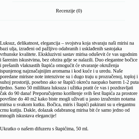
Recenzije (0)
Luksuz, delikatnost, elegancija – svojstva koja stvaraju naši mirisi na
bazi ulja, izrađeni od pažljivo odabranih i usklađenih sastojaka
vrhunske kvalitete. Ekskluzivni sastav mirisa oduševit će vas ugodnim
i šarenim iskustvima, bez obzira gdje se nalazili. Duo elegantne bočice
i prešanih vlaknastih štapića omogućit će stvaranje okruženja
ispunjenog najznačajnijim aromama i kod kuće i u uredu. Naše
poredane mirisne note intenzivne su i dugo traju u prozračenoj, toploj i
suhoj prostoriji, posebno ako se štapići okreću naopako barem 1-2 puta
tjedno. Samo 50 mililitara luksuza i užitka pratit će vas i pozdravljati
čak do 90 dana! Preporučujemo korištenje svih šest štapića za prostore
površine do 40 m2 kako biste mogli uživati ​​u jasno izraženim notama
mirisa u svakom kutku. Bočica, miris i štapići pakirani su u elegantnu
crnu kutiju. Dakle, dolazak odabranog mirisa bit će samo jedno od
mnogih iskustava elegancije!
Ukratko o našem difuzeru s štapićima, 50 ml.