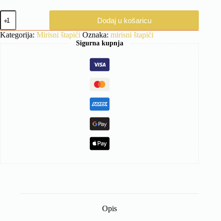
Mirisni
Dodaj u košaricu
štapići
Blue
Kategorija:
Mirisni štapići
Oznaka:
mirisni štapići
Nightingale
Sigurna kupnja
količina
Opis