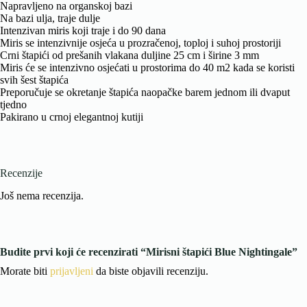
Napravljeno na organskoj bazi
Na bazi ulja, traje dulje
Intenzivan miris koji traje i do 90 dana
Miris se intenzivnije osjeća u prozračenoj, toploj i suhoj prostoriji
Crni štapići od prešanih vlakana duljine 25 cm i širine 3 mm
Miris će se intenzivno osjećati u prostorima do 40 m2 kada se koristi
svih šest štapića
Preporučuje se okretanje štapića naopačke barem jednom ili dvaput
tjedno
Pakirano u crnoj elegantnoj kutiji
Recenzije
Još nema recenzija.
Budite prvi koji će recenzirati “Mirisni štapići Blue Nightingale”
Morate biti
prijavljeni
da biste objavili recenziju.