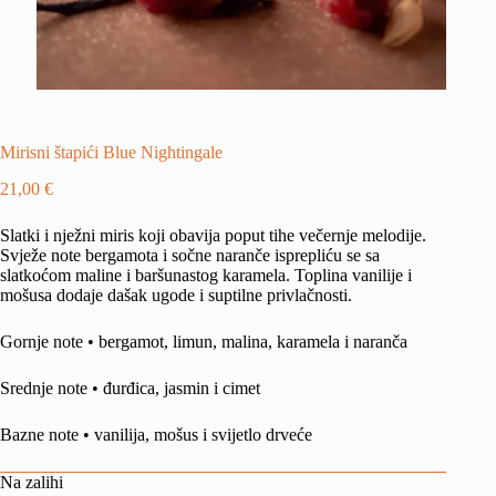
Mirisni štapići Blue Nightingale
21,00
€
Slatki i nježni miris koji obavija poput tihe večernje melodije.
Svježe note bergamota i sočne naranče isprepliću se sa
slatkoćom maline i baršunastog karamela. Toplina vanilije i
mošusa dodaje dašak ugode i suptilne privlačnosti.
Gornje note • bergamot, limun, malina, karamela i naranča
Srednje note • đurđica, jasmin i cimet
Bazne note • vanilija, mošus i svijetlo drveće
Na zalihi