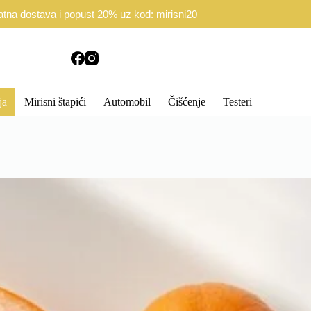
d Ugovora
Politika privatnosti
atna dostava i popust 20% uz kod: mirisni20
ja
Mirisni štapići
Automobil
Čišćenje
Testeri