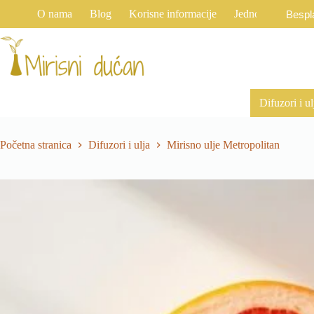
Preskoči
O nama
Blog
Korisne informacije
Jednostrani raski
Bespl
na
sadržaj
Difuzori i ul
Početna stranica
Difuzori i ulja
Mirisno ulje Metropolitan