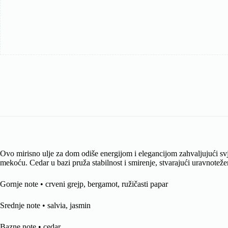
Ovo mirisno ulje za dom odiše energijom i elegancijom zahvaljujući sv
mekoću. Cedar u bazi pruža stabilnost i smirenje, stvarajući uravnotežen 
Gornje note • crveni grejp, bergamot, ružičasti papar
Srednje note • salvia, jasmin
Bazne note • cedar