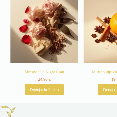
Mirisno ulje Night Craft
Mirisno ulje 
24,90
€
19
Dodaj u košaricu
Dodaj u