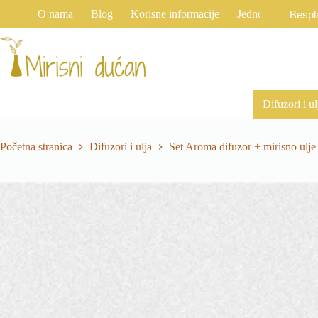
Preskoči
O nama
Blog
Korisne informacije
Jednostrani raski
Bespl
na
sadržaj
Difuzori i ul
Početna stranica
Difuzori i ulja
Set Aroma difuzor + mirisno ulje