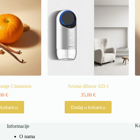
Orange Cinnamon
Aroma difuzor AD-1
,90
€
35,00
€
 košaricu
Dodaj u košaricu
Ko
Informacije
O nama