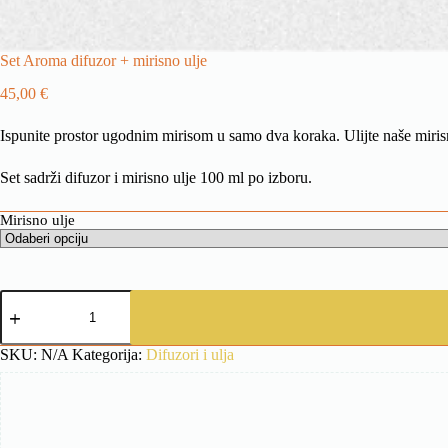
Set Aroma difuzor + mirisno ulje
45,00
€
Ispunite prostor ugodnim mirisom u samo dva koraka. Ulijte naše mirisno
Set sadrži difuzor i mirisno ulje 100 ml po izboru.
Mirisno ulje
Set
Aroma
difuzor
+
SKU:
N/A
Kategorija:
Difuzori i ulja
mirisno
ulje
količina