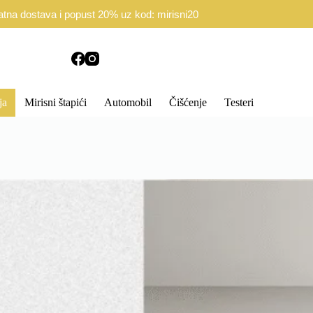
d Ugovora
Politika privatnosti
atna dostava i popust 20% uz kod: mirisni20
ja
Mirisni štapići
Automobil
Čišćenje
Testeri