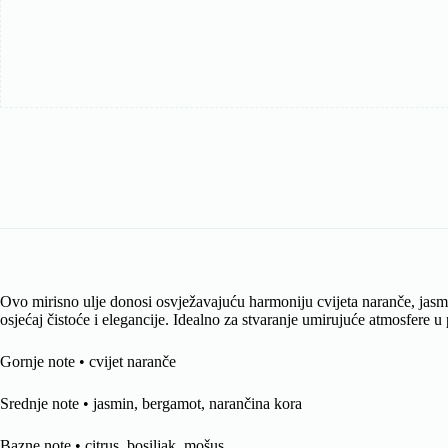
Ovo mirisno ulje donosi osvježavajuću harmoniju cvijeta naranče, jasm
osjećaj čistoće i elegancije. Idealno za stvaranje umirujuće atmosfere 
Gornje note • cvijet naranče
Srednje note • jasmin, bergamot, narančina kora
Bazne note • citrus, bosiljak, mošus