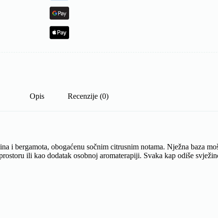
Opis
Recenzije (0)
ina i bergamota, obogaćenu sočnim citrusnim notama. Nježna baza mošus
u prostoru ili kao dodatak osobnoj aromaterapiji. Svaka kap odiše svjež