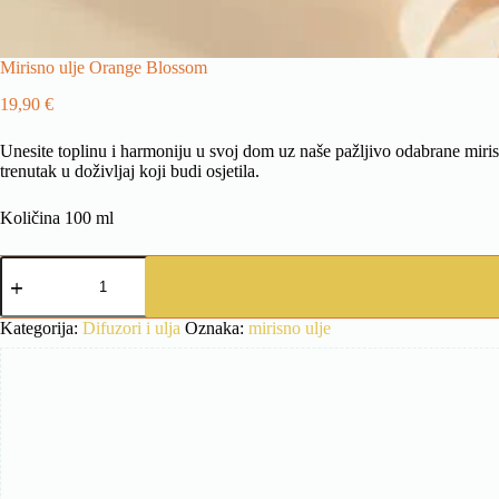
Mirisno ulje Orange Blossom
19,90
€
Unesite toplinu i harmoniju u svoj dom uz naše pažljivo odabrane mirise
trenutak u doživljaj koji budi osjetila.
Količina 100 ml
Mirisno
ulje
Orange
Blossom
Kategorija:
Difuzori i ulja
Oznaka:
mirisno ulje
količina