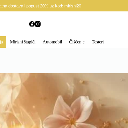
d Ugovora
Politika privatnosti
atna dostava i popust 20% uz kod: mirisni20
ja
Mirisni štapići
Automobil
Čišćenje
Testeri