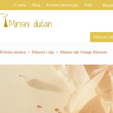
Preskoči
O nama
Blog
Korisne informacije
Jednostrani raski
Bespl
na
sadržaj
Difuzori i ul
Početna stranica
Difuzori i ulja
Mirisno ulje Orange Blossom