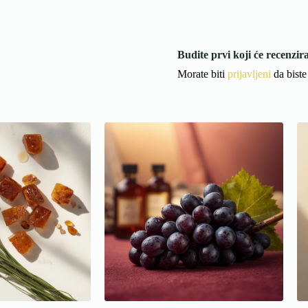
Budite prvi koji će recenzi
Morate biti
prijavljeni
da biste 