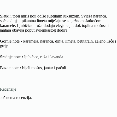
Slatki i topli miris koji odiše suptilnim luksuzom. Svježa naranča,
sočna dinja i pikantna limeta miješaju se s nježnom slatkoćom
karamele. Ljubičica i ruža dodaju eleganciju, dok toplina mošusa i
jantara obavija poput svilenkastog dodira.
Gornje note • karamela, naranča, dinja, limeta, petitgrain, zeleno lišće i
grejp
Srednje note • ljubičice, ruža i lavanda
Bazne note • bijeli mošus, jantar i pačuli
Recenzije
Još nema recenzija.