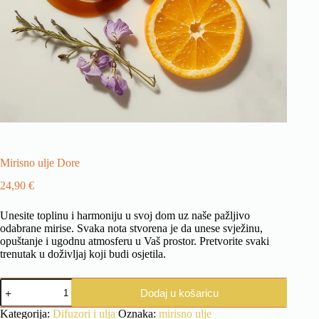
Mirisno ulje Dore
24,90
€
Unesite toplinu i harmoniju u svoj dom uz naše pažljivo
odabrane mirise. Svaka nota stvorena je da unese svježinu,
opuštanje i ugodnu atmosferu u Vaš prostor. Pretvorite svaki
trenutak u doživljaj koji budi osjetila.
Mirisno
Dodaj u košaricu
ulje
Dore
Kategorija:
Difuzori i ulja
Oznaka:
mirisno ulje