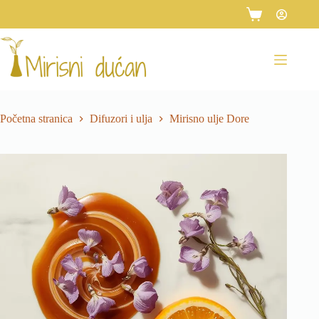
Preskoči
na
Košarica
sadržaj
Početna stranica
Difuzori i ulja
Mirisno ulje Dore